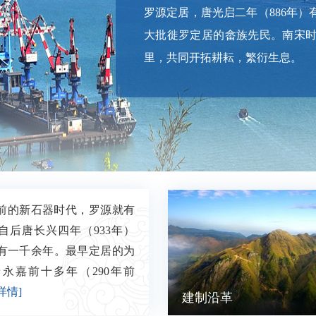
罗源定居，唐光启二年（886年）
大批徙罗定居的畲族先民。南宋时
里，共同开拓耕耘，繁衍生息。 
前的新石器时代，罗源就有
自后唐长兴四年（933年）
有一千余年。最早定居的为
永嘉前十多年（290年前
详情]
建制沿革