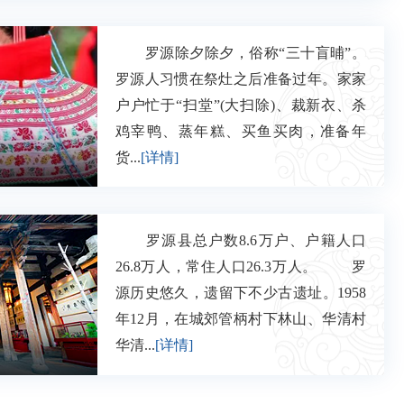
罗源除夕除夕，俗称“三十盲晡”。
罗源人习惯在祭灶之后准备过年。家家
户户忙于“扫堂”(大扫除)、裁新衣、杀
鸡宰鸭、蒸年糕、买鱼买肉，准备年
货...
[详情]
罗源县总户数8.6万户、户籍人口
26.8万人，常住人口26.3万人。 罗
源历史悠久，遗留下不少古遗址。1958
年12月，在城郊管柄村下林山、华清村
华清...
[详情]