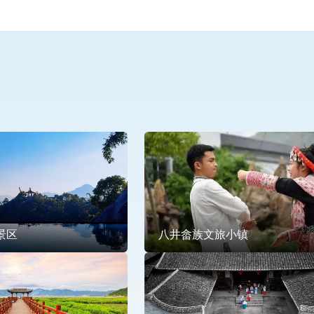
景区
八井畲族文旅小镇