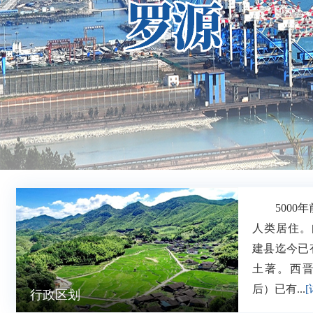
5000年
人类居住。
建县迄今已
土著。西晋
后）已有...
[
行政区划