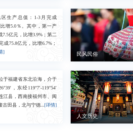
生产总值：1-3月完成
元，比增5.0％。其中，第一产
7.5亿元，比增3.9%；第二
成75.8亿元，比增6.7%；
情]
民风民俗
于福建省东北沿海，介于
6°39′，东经119°7′-119°54′
连江县，西南接福州市、闽
古田县，北与宁德...
[详情]
人文历史