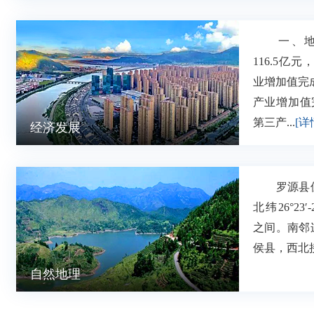
一、地区
116.5亿
业增加值完成
产业增加值完
第三产...
[详
经济发展
罗源县位
北纬26°23′-2
之间。南邻
侯县，西北接
自然地理