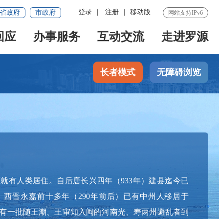
登录
|
注册
|
移动版
省政府
市政府
网站支持IPv6
回应
办事服务
互动交流
走进罗源
长者模式
无障碍浏览
就有人类居住。自后唐长兴四年（933年）建县迄今已
西晋永嘉前十多年（290年前后）已有中州人移居于
有一批随王潮、王审知入闽的河南光、寿两州避乱者到