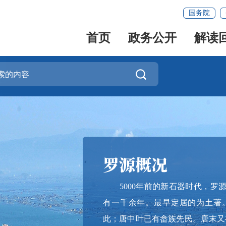
国务院
首页
政务公开
解读

5000年前的新石器时代，罗源
有一千余年。最早定居的为土著。
此；唐中叶已有畲族先民。唐末又