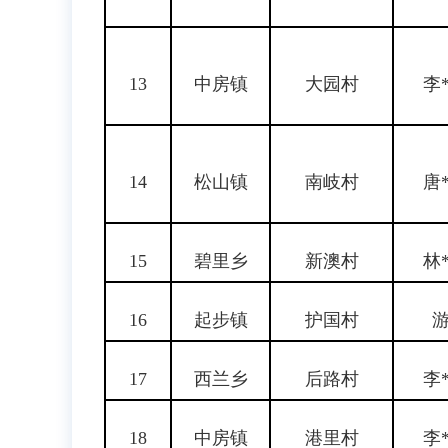
13
中房镇
大园村
李
14
松山镇
南岐村
唐
15
碧里乡
新澳村
林
16
起步镇
护国村
游
17
西兰乡
后路村
李
18
中房镇
港里村
李