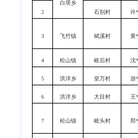
白塔乡
2
石别村
许
3
飞竹镇
斌溪村
黄
4
松山镇
岐后村
沈
5
洪洋乡
皇万村
游
6
洪洋乡
大目村
王
7
松山镇
岐头村
郑