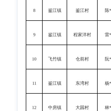
8
鉴江镇
鉴江村
陈
9
鉴江镇
程家洋村
雷
10
飞竹镇
仓前村
阮
11
鉴江镇
东湾村
杨
12
中房镇
大园村
林