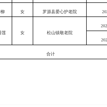
*柳
女
罗源县爱心护老院
20
202
秀莲
女
松山镇敬老院
202
合计