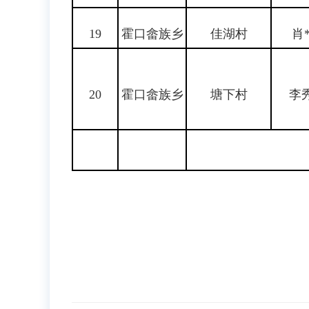
19
霍口畲族乡
佳湖村
肖
20
霍口畲族乡
塘下村
李