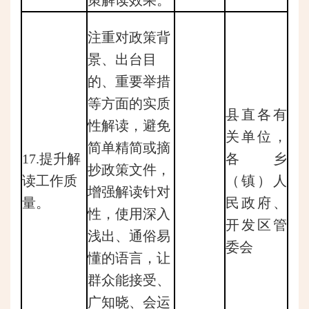
注重对政策背
景、出台目
的、重要举措
等方面的实质
县直各有
性解读，避免
关单位，
简单精简或摘
17.提升解
各乡
抄政策文件，
读工作质
（镇）人
增强解读针对
量。
民政府、
性，使用深入
开发区管
浅出、通俗易
委会
懂的语言，让
群众能接受、
广知晓、会运