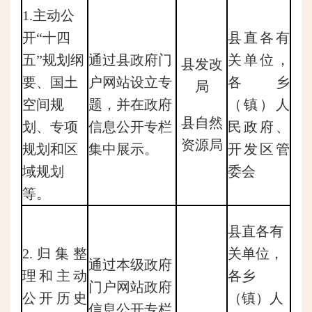
1.主动公
开“十四
县直各有
五”规划纲
通过县政府门
关单位，
县发改
要、国土
户网站设立专
各乡
局
空间规
题，并在政府
（镇）人
县自然
划、专项
信息公开专栏
民政府、
资源局
规划和区
集中展示。
开发区管
域规划
委会
等。
县直各有
2.归集整
关单位，
通过本级政府
理和主动
各乡
门户网站政府
公开历史
（镇）人
信息公开专栏