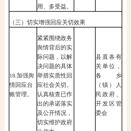
用、多受益。
（三）切实增强回应关切效果
紧紧围绕政务
舆情背后的实
际问题，以解
县直各有
决问题的具体
关单位，
18.加强舆
举措实质性回
各乡
情回应台
应社会关切。
（镇）人
账管理。
认真核查已作
民政府、
出的承诺落实
开发区管
及公开情况，
委会
切实维护政府