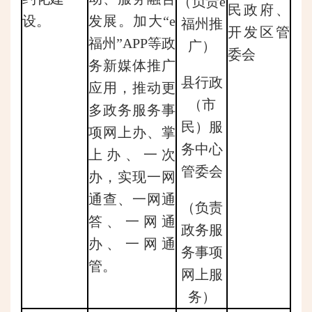
（负责e
民政府、
设。
发展。加大“e
福州推
开发区管
福州”APP等政
广）
委会
务新媒体推广
县行政
应用，推动更
（市
多政务服务事
民）服
项网上办、掌
务中心
上办、一次
管委会
办，实现一网
通查、一网通
（负责
答、一网通
政务服
办、一网通
务事项
管。
网上服
务）