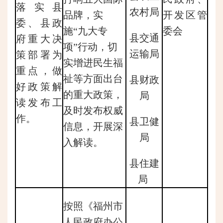
落实县
农村局
品牌，实
开发区管
委、县政
施“九大专
委会
县交通
府重大决
项”行动，切
运输局
策部署为
实增进民生福
重点，做
祉等方面出台
县财政
好政策解
的重大政策，
局
读发布工
及时发布权威
作。
县卫健
信息，开展深
局
入解读。
县住建
局
按照《福州市
人民政府办公