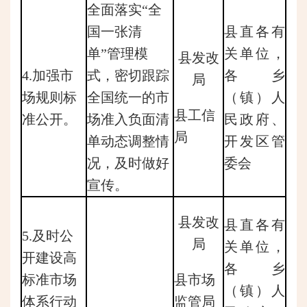
全面落实“全
国一张清
县直各有
单”管理模
关单位，
县发改
4.加强市
式，密切跟踪
各乡
局
场规则标
全国统一的市
（镇）人
县工信
准公开。
场准入负面清
民政府、
局
单动态调整情
开发区管
况，及时做好
委会
宣传。
县发改
县直各有
5.及时公
局
关单位，
开建设高
各乡
标准市场
县市场
（镇）人
体系行动
监管局