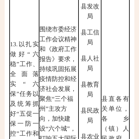
县发改
局
围绕市委经济
县工信
工作会议精神
局
13.以扎实
和《政府工作
做好“六
县人社
报告》要求，
稳”工作、
局
持续巩固拓展
全面落
疫情防控和经
实“六
县教育
济社会发展，
保”任务以
局
聚焦“三个福
县直各有
及统筹抓
州”主攻方
关单位，
县民政
好“五促一
向，加快建
各乡
局
保一防一
设“六个城”，
（镇）人
控”工作和
县农业
打响五大国际
民政府、