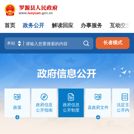
首页
政务公开
解读回应
办事服务
互动交流
|
|
登录
注册
移动版

长者模式
政府信息
政府信息
法定主动
政策
县政府文件
公开指南
公开制度
公开内容