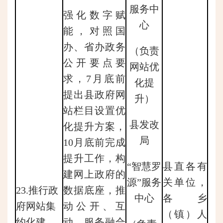
服务中
强化数字赋
心
能，对照国
办、省办政务
（负责
公开要点要
网站优
求，7月底前
化提
提出县政府网
升）
站栏目设置优
县发改
化提升方案，
局
10月底前完成
提升工作，构
“智慧罗
县直各有
建网上政府的
源”服务
关单位，
23.推行政
数据底座，推
中心
各乡
府网站集
动公开、互
（镇）人
约化建
动、服务融合