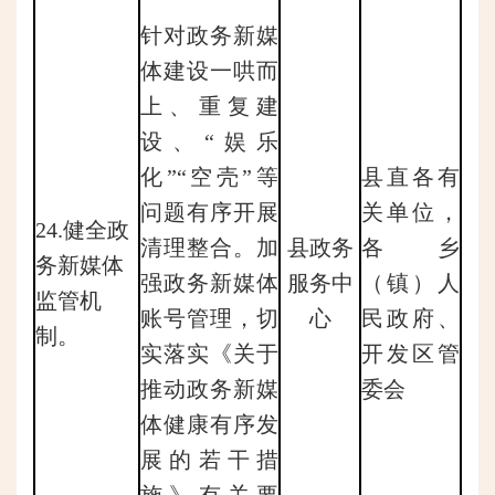
针对政务新媒
体建设一哄而
上、重复建
设、“娱乐
化”“空壳”等
县直各有
问题有序开展
关单位，
24.健全政
清理整合。加
县政务
各乡
务新媒体
强政务新媒体
服务中
（镇）人
监管机
账号管理，切
心
民政府、
制。
实落实《关于
开发区管
推动政务新媒
委会
体健康有序发
展的若干措
施》有关要