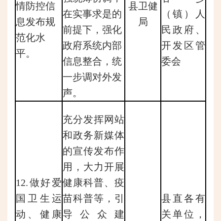
情防控信
县卫健
在实事求是的
（镇）人
息发布规
局
前提下，强化
民政府、
范化水
政府系统内部
开发区管
平。
信息整合，统
委会
一步调对外发
声。
充分发挥网站
和政务新媒体
的宣传发布作
用，大力开展
12.做好爱
健康科普、疫
国卫生运
苗科普等，引
县直各有
动、健康
导公众建
关单位，