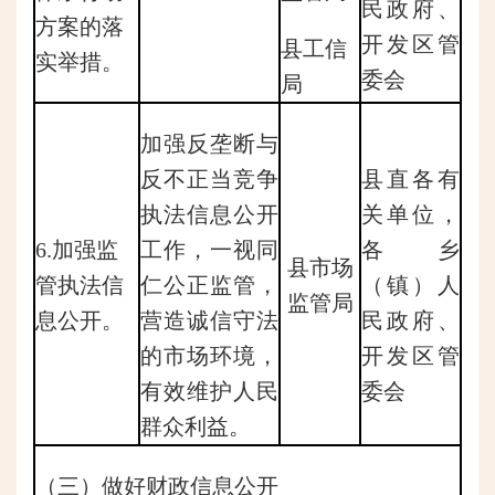
民政府、
方案的落
开发区管
县工信
实举措。
委会
局
加强反垄断与
反不正当竞争
县直各有
执法信息公开
关单位，
6.加强监
工作，一视同
各乡
县市场
管执法信
仁公正监管，
（镇）人
监管局
息公开。
营造诚信守法
民政府、
的市场环境，
开发区管
有效维护人民
委会
群众利益。
（三）做好财政信息公开