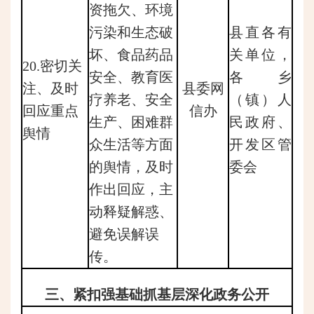
资拖欠、环境
污染和生态破
县直各有
坏、食品药品
关单位，
20.密切关
安全、教育医
各乡
注、及时
县委网
疗养老、安全
（镇）人
回应重点
信办
生产、困难群
民政府、
舆情
众生活等方面
开发区管
的舆情，及时
委会
作出回应，主
动释疑解惑、
避免误解误
传。
三、紧扣强基础抓基层深化政务公开