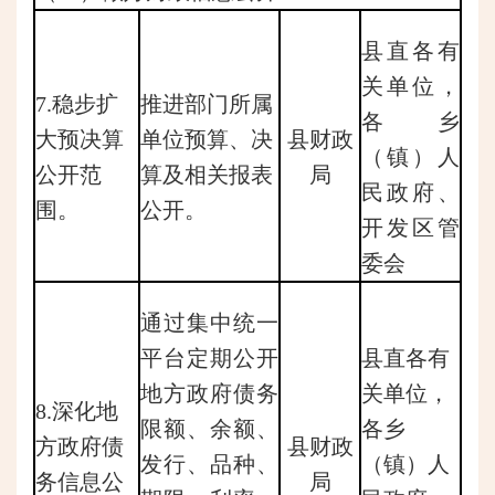
县直各有
关单位，
7.稳步扩
推进部门所属
各乡
大预决算
单位预算、决
县财政
（镇）人
公开范
算及相关报表
局
民政府、
围。
公开。
开发区管
委会
通过集中统一
平台定期公开
县直各有
地方政府债务
关单位，
8.深化地
限额、余额、
各乡
方政府债
县财政
发行、品种、
（镇）人
务信息公
局