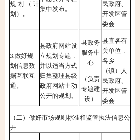
规划（计
民政府、
集中发布。
划）。
开发区管
委会
县直各有
县政务
县政府网站设
关单位，
服务中
3.做好规
立规划专题，
各乡
心
划信息数
并以适当方式
（镇）人
据互联互
归集整理县级
（负责
民政府、
通。
政府网站主动
专题建
开发区管
公开的规划。
设）
委会
（二）做好市场规则标准和监管执法信息公
开