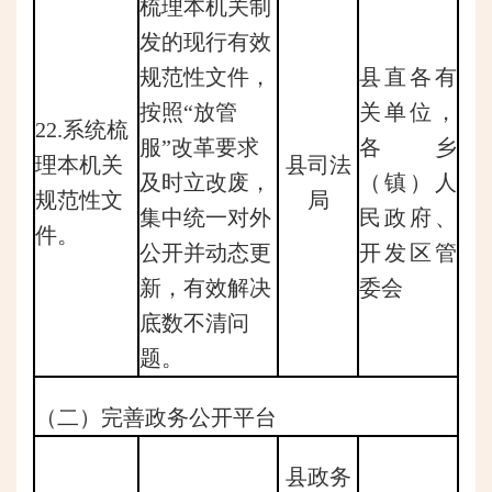
梳理本机关制
发的现行有效
规范性文件，
县直各有
按照“放管
关单位，
22.系统梳
服”改革要求
各乡
理本机关
县司法
及时立改废，
（镇）人
规范性文
局
集中统一对外
民政府、
件。
公开并动态更
开发区管
新，有效解决
委会
底数不清问
题。
（二）完善政务公开平台
县政务