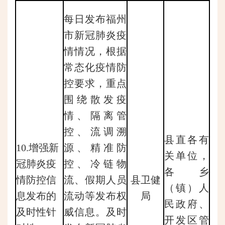
每日发布福州
市新冠肺炎疫
情情况，根据
常态化疫情防
控要求，重点
围绕散发疫
情、隔离管
控、流调溯
县直各有
10.增强新
源、精准防
关单位，
冠肺炎疫
控、冷链物
各乡
情防控信
流、假期人员
县卫健
（镇）人
息发布的
流动等发布权
局
民政府、
及时性针
威信息。及时
开发区管