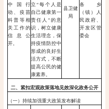
中国行
立“每个人是
各乡
县卫健
动、疫苗
自己健康第一
（镇）人
局
科普等相
责任人”的意
民政府、
关工作的
识，树立健康
开发区管
信息公
生活理念，保
委会
开。
持疫情防控中
形成的良好生
活方式，不断
提高公民的健
康素养。
二、紧扣宏观政策落地见效深化政务公开
（一）持续加强重大政策发布解读