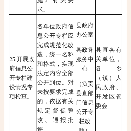
求。
县政府
各单位政府信
办公室
息公开专栏应
完成规范化改
县政务
县直各有
造，统一名称
25.开展政
服务中
关单位，
和格式，实现
府信息公
心
各乡
法定内容全部
开专栏建
（镇）人
公开到位。对
（负责
设情况专
民政府、
未按要求完成
县直部
项检查。
开发区管
的，依据有关
门信息
委会
规定督促整
公开专
改、通报批
栏改
评。
版）