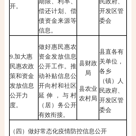
期限、利率、
民政府、
开。
偿还计划、偿
开发区管
债资金来源等
委会
信息。
做好惠民惠农
县直各有
9.加大惠
资金发放信息
关单位，
县财政
民惠农政
公开工作。推
各乡
局
策和资金
动补贴信息公
（镇）人
发放信息
开向村和社区
县农业
民政府、
公开力
延伸，与村
农村局
开发区管
度。
（居）务公开
委会
有效衔接。
（四）做好常态化疫情防控信息公开