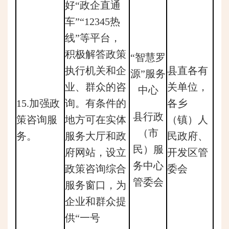
好“政企直通
车”“12345热
线”等平台，
积极解答政策
“智慧罗
执行机关和企
县直各有
源”服务
业、群众的咨
关单位，
中心
15.加强政
询。有条件的
各乡
县行政
策咨询服
地方可在实体
（镇）人
（市
务。
服务大厅和政
民政府、
民）服
府网站，设立
开发区管
务中心
政策咨询综合
委会
管委会
服务窗口，为
企业和群众提
供“一号