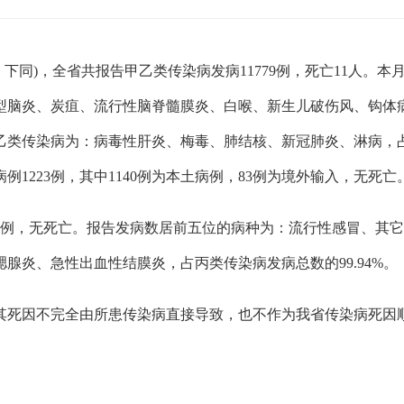
1日24时，下同)，全省共报告甲乙类传染病发病11779例，死亡1
型脑炎、炭疽、流行性脑脊髓膜炎、白喉、新生儿破伤风、钩体病
类传染病为：病毒性肝炎、梅毒、肺结核、新冠肺炎、淋病，占发
1223例，其中1140例为本土病例，
83例为境外输入，
无死亡
16例，无死亡。报告发病数居前五位的病种为：流行性感冒、其
腺炎、急性出血性结膜炎，占丙类传染病发病总数的99.94%。
死因不完全由所患传染病直接导致，也不作为我省传染病死因