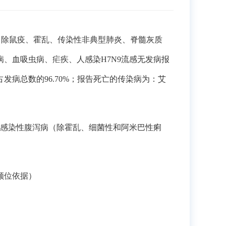
1人。本月除鼠疫、霍乱、传染性非典型肺炎、脊髓灰质
、血吸虫病、疟疾、人感染H7N9流感无发病报
病总数的96.70%；报告死亡的传染病为：艾
。
它感染性腹泻病（除霍乱、细菌性和阿米巴性痢
顺位依据）